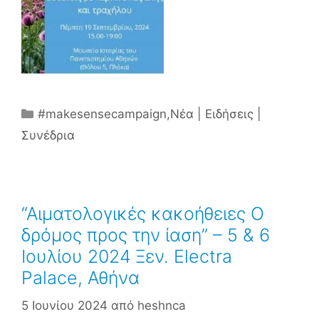
Κατηγορίες
#makesensecampaign
,
Νέα | Ειδήσεις |
Συνέδρια
“Αιματολογικές κακοήθειες Ο
δρόμος προς την ίαση” – 5 & 6
Ιουλίου 2024 Ξεν. Electra
Palace, Αθήνα
5 Ιουνίου 2024
από
heshnca