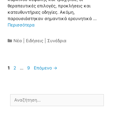
θεραπευτικές επιλογές, προκλήσεις και
κατευθυντήριες οδηγίες. Ακόμη,
παρουσιάστηκαν σημαντικά ερευνητικά …
Περισσότερα
Κατηγορίες
Νέα | Ειδήσεις | Συνέδρια
Σελίδα
Σελίδα
Σελίδα
1
2
…
9
Επόμενο
→
Αναζήτηση
για: