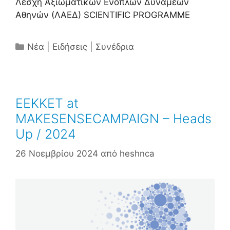
Λέσχη Αξιωματικών Ενόπλων Δυνάμεων
Αθηνών (ΛΑΕΔ) SCIENTIFIC PROGRAMME
Κατηγορίες
Νέα | Ειδήσεις | Συνέδρια
ΕΕΚΚΕΤ at
MAKESENSECAMPAIGN – Heads
Up / 2024
26 Νοεμβρίου 2024
από
heshnca