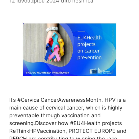
12 Ιανουαρίου 2024
από
heshnca
It’s #CervicalCancerAwarenessMonth. HPV is a
main cause of cervical cancer, which is highly
preventable through vaccination and
screening.Discover how #EU4Health projects
ReThinkHPVaccination, PROTECT EUROPE and
PERCH are contributing to winning the race