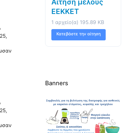
Αίτηση μέλους
ΕΕΚΚΕΤ
1 αρχείο(α)
195.89 KB
ο
Κατεβάστε την αίτηση
25,
ίωσαν
Banners
ο
25,
ίωσαν