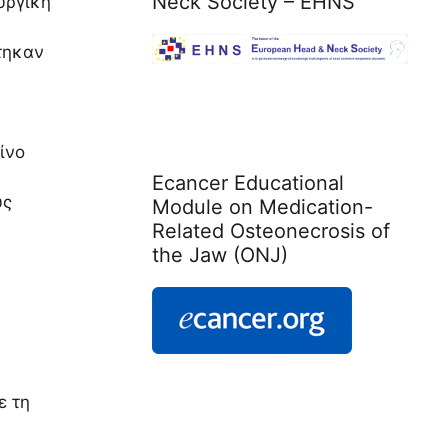
Neck Society – EHNS
υργική
τηκαν
ίνο
Ecancer Educational
υς
Module on Medication-
Related Osteonecrosis of
the Jaw (ONJ)
ε τη