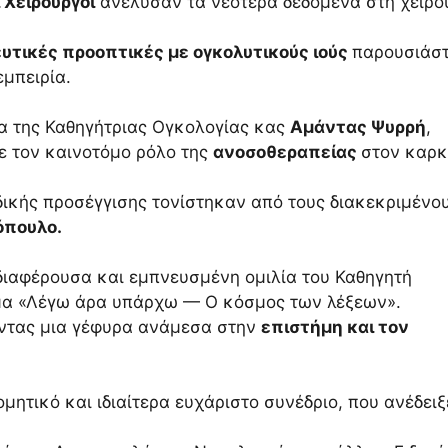
Χειρουργοί
ανέλυσαν τα νεότερα δεδομένα στη χειρο
υτικές προοπτικές με ογκολυτικούς ιούς
παρουσιάσ
εμπειρία.
λία της Καθηγήτριας Ογκολογίας κας
Αμάντας Ψυρρή
,
ξε τον καινοτόμο ρόλο της
ανοσοθεραπείας
στον καρκ
δικής προσέγγισης τονίστηκαν από τους διακεκριμένο
όπουλο.
διαφέρουσα και εμπνευσμένη ομιλία του Καθηγητή
έμα «Λέγω άρα υπάρχω — Ο κόσμος των λέξεων».
οντας μια γέφυρα ανάμεσα στην
επιστήμη και τον
ομητικό και ιδιαίτερα ευχάριστο συνέδριο, που ανέδειξ