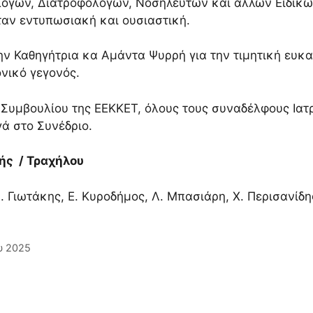
λόγων, Διατροφολόγων, Νοσηλευτών και άλλων Ειδικ
ταν εντυπωσιακή και ουσιαστική.
ν Καθηγήτρια κα Αμάντα Ψυρρή για την τιμητική ευκα
νικό γεγονός.
ύ Συμβουλίου της ΕΕΚΚΕΤ, όλους τους συναδέλφους Ιατ
ά στο Συνέδριο.
λής
/ Τραχήλου
. Γιωτάκης, Ε. Κυροδήμος, Λ. Μπασιάρη, Χ. Περισανίδη
υ 2025