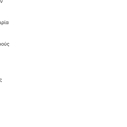
ών
ιρία
ρούς
ς