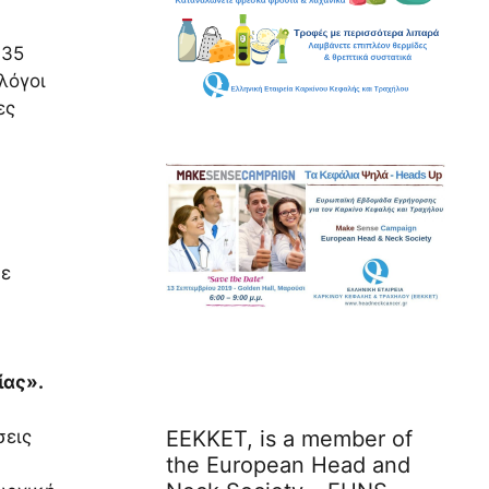
 35
λόγοι
ες
με
ίας».
ΕΕΚΚΕΤ, is a member of
σεις
the European Head and