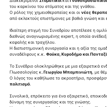
Διακεκριμένοι
Στοματικοί
και
Γναθοπροσωπικοί 
του καρκίνου του στόματος και της γνάθου.
Ο ρόλος της χημειοθεραπείας και οι
νέες θεραπε
από εκλεκτούς επιστήμονες με βαθιά γνώση και 
Ιδιαίτερη στιγμή του Συνεδρίου αποτέλεσε η ομι
διεθνώς αναγνωρισμένης expert, η οποία ανέδει
κεφαλής και τραχήλου.
Η διεπιστημονική συνεργασία και η αξία της ομα
συναδέλφους κ.κ.
Φούκα, Κυροδήμο και Πανταζ
Το Συνέδριο ολοκληρώθηκε με μια εξαιρετικά εν
Γλωσσολογίας κ
. Γεωργίου Μπαμπινιώτη
, με θ
Ο λόγος του καθήλωσε το ακροατήριο, προσφέρ
πολιτισμό
.
Συνολικά, επρόκειτο για ένα εξαιρετικό, εποικοδ
δύναμη της συνεργασίας και της γνώσης.