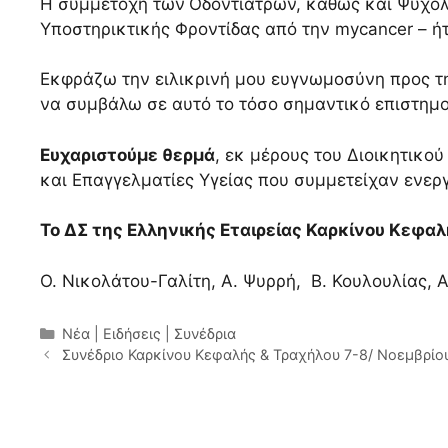
Η συμμετοχή των
Οδοντιάτρων, καθώς και Ψυχο
Υποστηρικτικής Φροντίδας από την mycancer – ή
Εκφράζω την ειλικρινή μου ευγνωμοσύνη προς τη
να συμβάλω σε αυτό το τόσο σημαντικό επιστημο
Ευχαριστούμε θερμά
, εκ μέρους του Διοικητικο
και Επαγγελματίες Υγείας που συμμετείχαν ενεργ
Το ΔΣ της Ελληνικής Εταιρείας Καρκίνου Κεφα
Ο. Νικολάτου-Γαλίτη, Α. Ψυρρή, Β. Κουλουλίας, Α
Κατηγορίες
Νέα | Ειδήσεις | Συνέδρια
Συνέδριο Καρκίνου Κεφαλής & Τραχήλου 7-8/ Νοεμβρίο