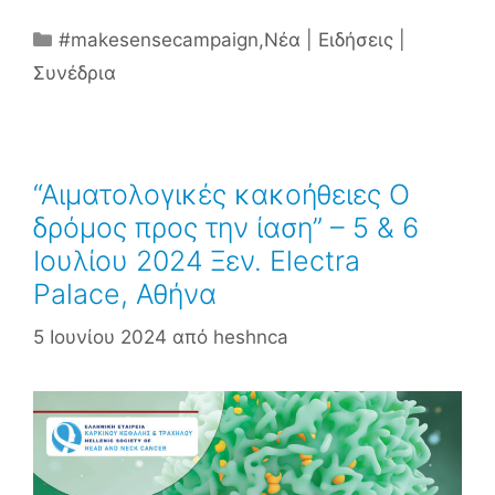
Κατηγορίες
#makesensecampaign
,
Νέα | Ειδήσεις |
Συνέδρια
“Αιματολογικές κακοήθειες Ο
δρόμος προς την ίαση” – 5 & 6
Ιουλίου 2024 Ξεν. Electra
Palace, Αθήνα
5 Ιουνίου 2024
από
heshnca