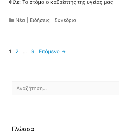
Φίλε: Το στόμα ο καθρέπτης της υγείας μας
Κατηγορίες
Νέα | Ειδήσεις | Συνέδρια
Σελίδα
Σελίδα
Σελίδα
1
2
…
9
Επόμενο
→
Αναζήτηση
για:
Γλώσσα