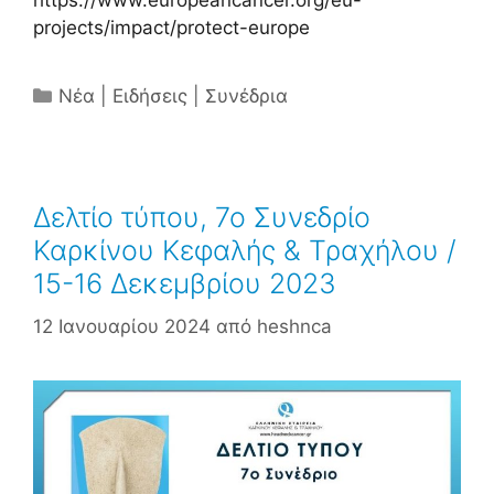
https://www.europeancancer.org/eu-
projects/impact/protect-europe
Κατηγορίες
Νέα | Ειδήσεις | Συνέδρια
Δελτίο τύπου, 7ο Συνεδρίο
Καρκίνου Κεφαλής & Τραχήλου /
15-16 Δεκεμβρίου 2023
12 Ιανουαρίου 2024
από
heshnca