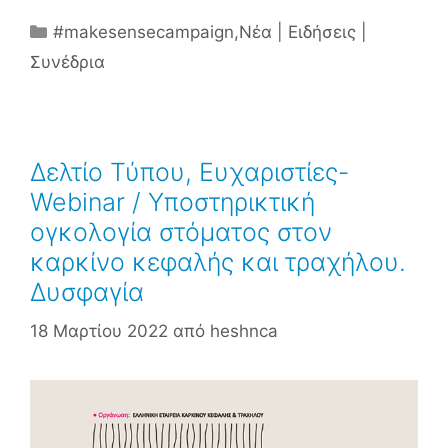
Κατηγορίες
#makesensecampaign
,
Νέα | Ειδήσεις |
Συνέδρια
Δελτίο Τύπου, Ευχαριστίες-
Webinar / Υποστηρικτική
ογκολογία στόματος στον
καρκίνο κεφαλής και τραχήλου.
Δυσφαγία
18 Μαρτίου 2022
από
heshnca