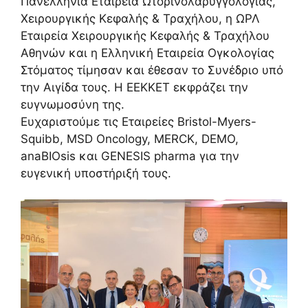
Πανελλήνια Εταιρεία Ωτορινολαρυγγολογίας,
Χειρουργικής Κεφαλής & Τραχήλου, η ΩΡΛ
Εταιρεία Χειρουργικής Κεφαλής & Τραχήλου
Αθηνών και η Ελληνική Εταιρεία Ογκολογίας
Στόματος τίμησαν και έθεσαν το Συνέδριο υπό
την Αιγίδα τους. Η ΕΕΚΚΕΤ εκφράζει την
ευγνωμοσύνη της.
Ευχαριστούμε τις Εταιρείες Bristol-Myers-
Squibb, MSD Oncology, MERCK, DEMO,
anaBIOsis και GENESIS pharma για την
ευγενική υποστήριξή τους.