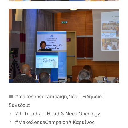
Κατηγορίες
#makesensecampaign
,
Νέα | Ειδήσεις |
Συνέδρια
7th Trends in Head & Neck Oncology
#MakeSenseCampaign# Καρκίνος