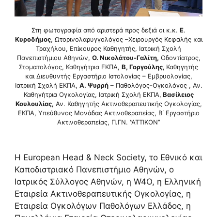
Στη φωτογραφία από αριστερά προς δεξιά οι κ.κ.
Ε
.
Κυροδήμος
, Ωτορινολαρυγγολόγος –Χειρουργός Κεφαλής και
Τραχήλου, Επίκουρος Καθηγητής, Ιατρική Σχολή
Πανεπιστήμιου Αθηνών,
Ο. Νικολάτου-Γαλίτη,
Οδοντίατρος,
Στοματολόγος, Καθηγήτρια ΕΚΠΑ,
Β, Γοργούλης,
Καθηγητής
και Διευθυντής Εργαστήριο Ιστολογίας – Εμβρυολογίας,
Ιατρική Σχολή ΕΚΠΑ,
Α. Ψυρρή
– Παθολόγος-Ογκολόγος , Αν.
Καθηγήτρια Ογκολογίας, Ιατρική Σχολή ΕΚΠΑ,
Βασίλειος
Κουλουλίας,
Αν. Καθηγητής Ακτινοθεραπευτικής Ογκολογίας,
ΕΚΠΑ, Υπεύθυνος Μονάδας Ακτινοθεραπείας, Β΄ Εργαστήριο
Ακτινοθεραπείας, Π.ΓΝ. ‘’ΑΤΤΙΚΟΝ’’
Η European Head & Neck Society, το Εθνικό και
Καποδιστριακό Πανεπιστήμιο Αθηνών, ο
Ιατρικός Σύλλογος Αθηνών, η W4O, η Ελληνική
Εταιρεία Ακτινοθεραπευτικής Ογκολογίας, η
Εταιρεία Ογκολόγων Παθολόγων Ελλάδος, η