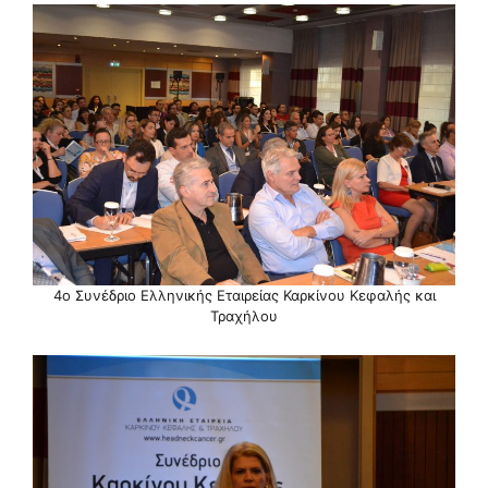
4ο Συνέδριο Ελληνικής Εταιρείας Καρκίνου Κεφαλής και
Τραχήλου