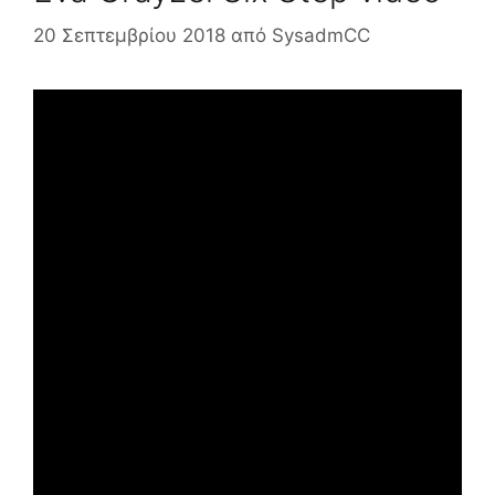
20 Σεπτεμβρίου 2018
από
SysadmCC