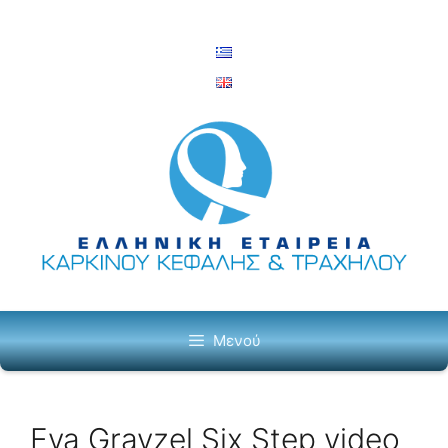
Μετάβαση
σε
περιεχόμενο
Μενού
Eva Grayzel Six Step video